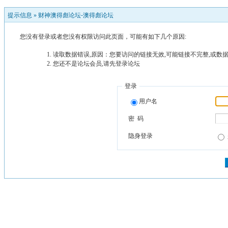
提示信息 »
财神澳得彪论坛-澳得彪论坛
您没有登录或者您没有权限访问此页面，可能有如下几个原因:
读取数据错误,原因：您要访问的链接无效,可能链接不完整,或数据
您还不是论坛会员,请先登录论坛
登录
用户名
密 码
隐身登录