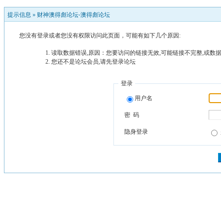
提示信息 »
财神澳得彪论坛-澳得彪论坛
您没有登录或者您没有权限访问此页面，可能有如下几个原因:
读取数据错误,原因：您要访问的链接无效,可能链接不完整,或数据
您还不是论坛会员,请先登录论坛
登录
用户名
密 码
隐身登录